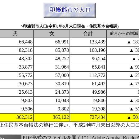
○印旛郡市人口(令和8年6月末日現在・住民基本台帳調)
男
女
合計
前月からの増減
66,448
66,991
133,439
▲ 18
82,318
85,878
168,196
▲ 3
48,302
48,252
96,554
▲ 
33,877
31,964
65,841
▲ 9
55,772
57,000
112,772
▲ 2
30,673
30,819
61,492
▲ 7
25,613
24,373
49,986
9,803
10,043
19,846
▲ 3
9,506
9,802
19,308
▲ 5
362,312
365,122
727,434
▲ 50
の改正住民基本台帳法の施行に伴い、平成24年7月末日以降の人口
PDF形式のファイルを開くにはAdobe Acrobat Read