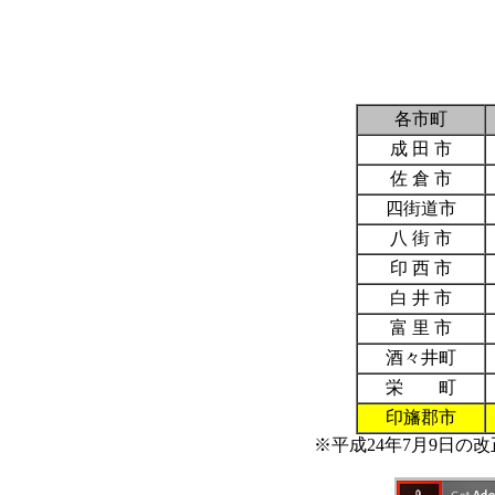
各市町
成 田 市
佐 倉 市
四街道市
八 街 市
印 西 市
白 井 市
富 里 市
酒々井町
栄 町
印旛郡市
※平成24年7月9日