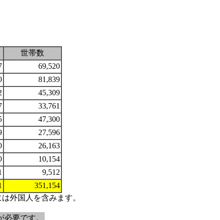
世帯数
7
69,520
0
81,839
2
45,309
7
33,761
5
47,300
9
27,596
0
26,163
0
10,154
1
9,512
1
351,154
には外国人を含みます。
erが必要です。